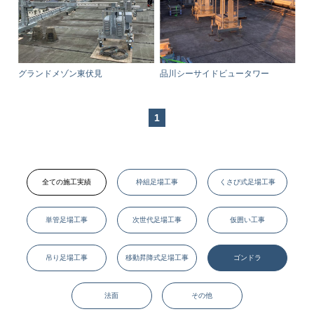
グランドメゾン東伏見
品川シーサイドビュータワー
1
全ての施工実績
枠組足場工事
くさび式足場工事
単管足場工事
次世代足場工事
仮囲い工事
吊り足場工事
移動昇降式足場工事
ゴンドラ
法面
その他