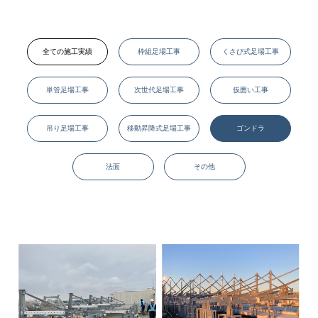
全ての施工実績
枠組足場工事
くさび式足場工事
単管足場工事
次世代足場工事
仮囲い工事
吊り足場工事
移動昇降式足場工事
ゴンドラ
法面
その他