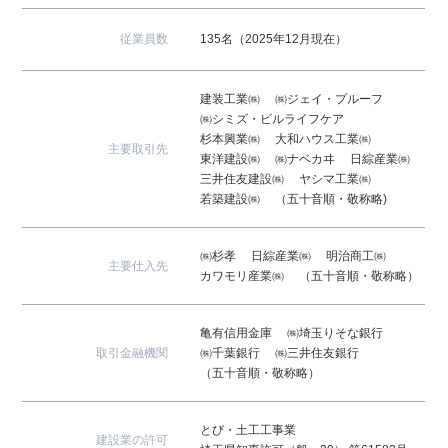
従業員数
135名（2025年12月現在）
建装工業㈱
㈱ジェイ・プルーフ
㈱シミズ・ビルライフケア
杉本興業㈱
大和ハウス工業㈱
主要取引先
東洋建設㈱
㈱ナベカヰ
日綜産業㈱
三井住友建設㈱
ヤシマ工業㈱
若築建設㈱
（五十音順・敬称略)
㈱杉孝
日綜産業㈱
明治商工㈱
主要仕入先
カワモリ産業㈱
（五十音順・敬称略）
亀有信用金庫
㈱埼玉りそな銀行
取引金融機関
㈱千葉銀行
㈱三井住友銀行
（五十音順・敬称略）
とび・土工工事業
建設業の許可