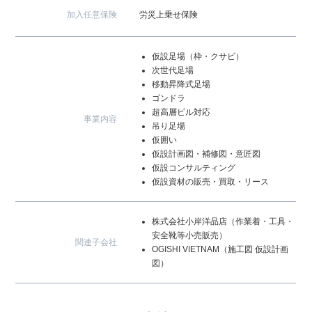
加入任意保険
労災上乗せ保険
仮設足場（枠・クサビ）
次世代足場
移動昇降式足場
ゴンドラ
超高層ビル対応
事業内容
吊り足場
仮囲い
仮設計画図・補修図・意匠図
仮設コンサルティング
仮設資材の販売・買取・リース
株式会社小岸洋品店
（作業着・工具・
安全靴等小売販売）
関連子会社
OGISHI VIETNAM（施工図 仮設計画
図）