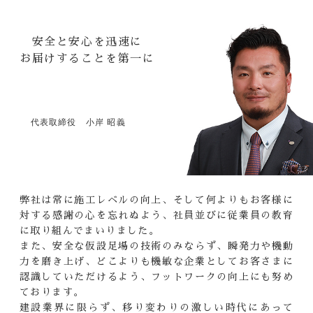
安全と安心を迅速に
お届けすることを第一に
代表取締役 小岸 昭義
弊社は常に施工レベルの向上、
そして何よりもお客様に
対する感謝の心を忘れぬよう、
社員並びに従業員の教育
に取り組んでまいりました。
また、安全な仮設足場の技術のみならず、
瞬発力や機動
力を磨き上げ、
どこよりも機敏な企業として
お客さまに
認識していただけるよう、
フットワークの向上にも努め
ております。
建設業界に限らず、
移り変わりの激しい時代にあって