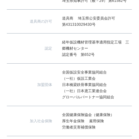
埼玉県知事許可（般－29）
第61582号
道具商
埼玉県公安委員会許可
道具商の許可
第431310029430号
経年仮設機材管理基準適用指定工場 三
認定
郷機材センター
認定番号 第652号
全国仮設安全事業協同組合
（一社）仮設工業会
加盟団体
日本橋梁鉄骨事業協同組合
（一社）日本鳶工業連合会
グローバルパートナー協同組合
全国健康保険協会（健康保険）
加入社会保険
厚生年金保険
雇用保険
労働者災害補償保険