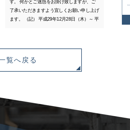
す。 何かとご迷惑をお掛け致しますが、ご
了承いただきますよう宜しくお願い申し上げ
ます。 （記） 平成29年12月28日（木）～ 平
成30年1月4日（木） なお、1月5日（金）か
らは、通常通り営業を行います。
一覧へ戻る