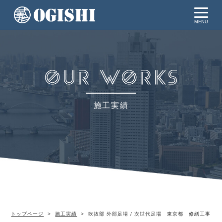
MENU
施工実績
トップページ
施工実績
吹抜部 外部足場 / 次世代足場 東京都 修繕工事