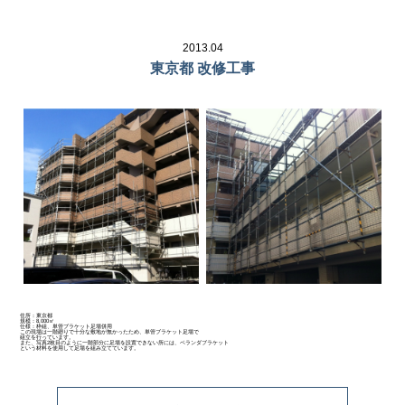
2013.04
東京都 改修工事
住所：東京都
規模：8,000㎡
仕様：枠組、単管ブラケット足場併用
この現場は一階廻りで十分な敷地が無かったため、単管ブラケット足場で
組立を行っています。
また、写真2枚目のように一階部分に足場を設置できない所には、ベランダブラケット
という材料を使用して足場を組み立てています。