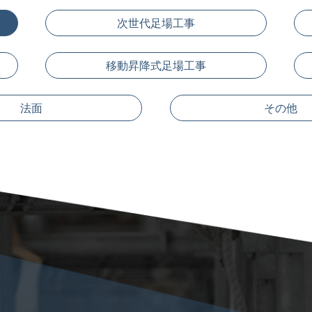
次世代足場工事
移動昇降式足場工事
法面
その他