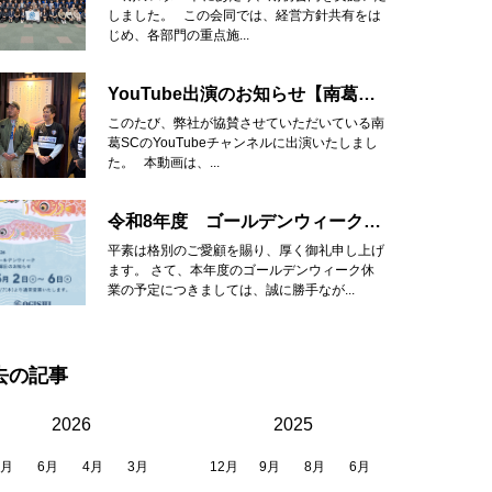
しました。 この会同では、経営方針共有をは
じめ、各部門の重点施...
YouTube出演のお知らせ【南葛SC】
このたび、弊社が協賛させていただいている南
葛SCのYouTubeチャンネルに出演いたしまし
た。 本動画は、...
令和8年度 ゴールデンウィーク休業のお知らせ
平素は格別のご愛顧を賜り、厚く御礼申し上げ
ます。 さて、本年度のゴールデンウィーク休
業の予定につきましては、誠に勝手なが...
去の記事
2026
2025
8月
6月
4月
3月
12月
9月
8月
6月