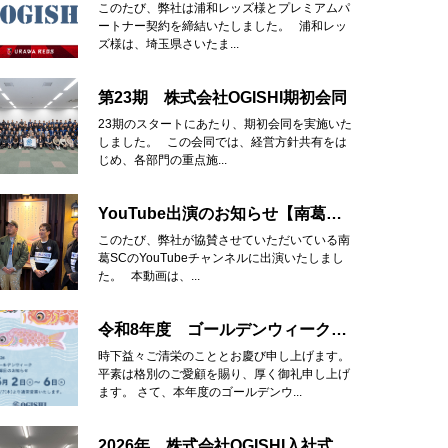
このたび、弊社は浦和レッズ様とプレミアムパ
ートナー契約を締結いたしました。 浦和レッ
ズ様は、埼玉県さいたま...
第23期 株式会社OGISHI期初会同
23期のスタートにあたり、期初会同を実施いた
しました。 この会同では、経営方針共有をは
じめ、各部門の重点施...
YouTube出演のお知らせ【南葛SC】
このたび、弊社が協賛させていただいている南
葛SCのYouTubeチャンネルに出演いたしまし
た。 本動画は、...
令和8年度 ゴールデンウィーク休業のお知らせ
時下益々ご清栄のこととお慶び申し上げます。
平素は格別のご愛顧を賜り、厚く御礼申し上げ
ます。 さて、本年度のゴールデンウ...
2026年 株式会社OGISHI入社式