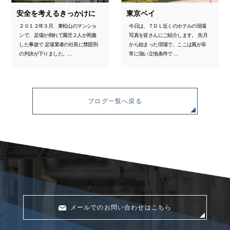
安全を考えるきっかけに
東京ベイ
２０１２年３月、東松山のマンショ
今日は、ＴＤＬ近くのホテルの現場
ンで、足場が倒れて園児２人が死傷
写真を皆さんにご紹介します。 先月
した事故で 足場業者の社長に禁固刑
から始まった現場で、ここは風が非
の判決が下りました。…
常に強い立地条件で …
ブログ一覧へ戻る
メールでのお問い合わせはこちら