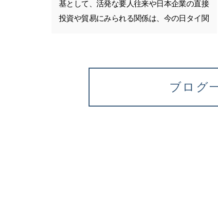
基として、活発な要人往来や日本企業の直接
投資や貿易にみられる関係は、今の日タイ関
係に大きな役割を担っていると言えます。今
年、日タイ修好130周年を迎えるなか、海外
組はタイ バンコクを満喫してきました。 沖
縄と言えば「きれいな海」「首里…
ブログ