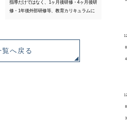
指導だけではなく、1ヶ月後研修・4ヶ月後研
修・1年後外部研修等、教育カリキュラムに
沿って新人社員を育成しています。 今年入
社した3名には、後輩たちの良き先輩指導者
1
に育つことを願っています。
一覧へ戻る
1