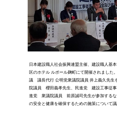
日本建設職人社会振興連盟主催、建設職人基本
区のホテル ルポール麹町にて開催されました
議 議長代行 公明党衆議院議員 井上義久先
院議員 櫻田義孝先生、民進党 建設工事従事
進党 衆議院議員 前原誠司先生が参加するな
の安全と健康を確保するための施策について議