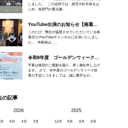
しました。 この会同では、経営方針共有をは
じめ、各部門の重点施...
YouTube出演のお知らせ【南葛SC】
このたび、弊社が協賛させていただいている南
葛SCのYouTubeチャンネルに出演いたしまし
た。 本動画は、...
令和8年度 ゴールデンウィーク休業のお知らせ
平素は格別のご愛顧を賜り、厚く御礼申し上げ
ます。 さて、本年度のゴールデンウィーク休
業の予定につきましては、誠に勝手なが...
去の記事
2026
2025
8月
6月
4月
3月
12月
9月
8月
6月