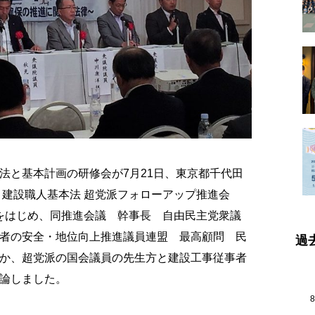
法と基本計画の研修会が7月21日、東京都千代田
。建設職人基本法 超党派フォローアップ推進会
生をはじめ、同推進会議 幹事長 自由民主党衆議
者の安全・地位向上推進議員連盟 最高顧問 民
過
か、超党派の国会議員の先生方と建設工事従事者
論しました。