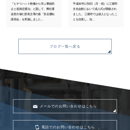
『ヒヤリハット映像から学ぶ事故防
平成30年1月8日（月・祝）に三郷市
止と道路交通法』と題して、弊社運
文化会館において成人式が開催され
送部大塚仁部長主導の基「安全運転
ました。 三郷市では成人となったこ
講習会」を実施しました…
とを自覚し、自…
ブログ一覧へ戻る
メールでのお問い合わせはこちら
電話でのお問い合わせはこちら