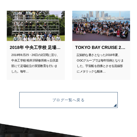
2018年 中央工学校 足場実習教育
TOKYO BAY CRUISE 2018
2018年6月25・26日の2日間に亘り、
記録的な暑さとなった2018年夏、
中央工学校 軽井沢研修所南ヶ丘倶楽
OGCグループでは毎年恒例となりま
部にて足場組立の実習教育を行いま
した、宇宙船を彷彿とさせる流線形
した。毎年…
にメタリックな船体…
ブログ一覧へ戻る