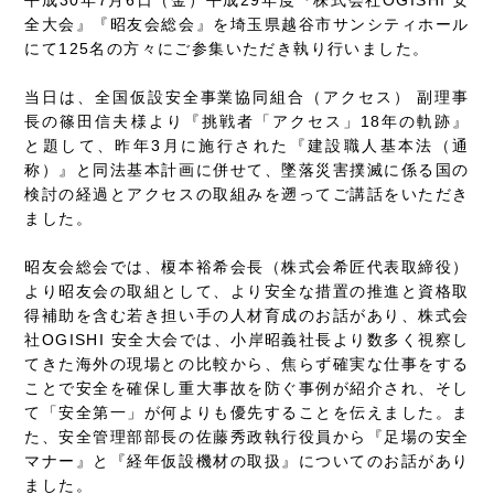
全大会』『昭友会総会』を埼玉県越谷市サンシティホール
にて125名の方々にご参集いただき執り行いました。
当日は、全国仮設安全事業協同組合（アクセス） 副理事
長の篠田信夫様より『挑戦者「アクセス」18年の軌跡』
と題して、昨年3月に施行された『建設職人基本法（通
称）』と同法基本計画に併せて、墜落災害撲滅に係る国の
検討の経過とアクセスの取組みを遡ってご講話をいただき
ました。
昭友会総会では、榎本裕希会長（株式会希匠代表取締役）
より昭友会の取組として、より安全な措置の推進と資格取
得補助を含む若き担い手の人材育成のお話があり、株式会
社OGISHI 安全大会では、小岸昭義社長より数多く視察し
てきた海外の現場との比較から、焦らず確実な仕事をする
ことで安全を確保し重大事故を防ぐ事例が紹介され、そし
て「安全第一」が何よりも優先することを伝えました。ま
た、安全管理部部長の佐藤秀政執行役員から『足場の安全
マナー』と『経年仮設機材の取扱』についてのお話があり
ました。