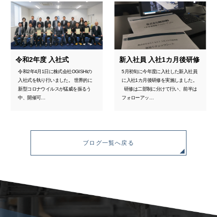
令和2年度 入社式
新入社員 入社1カ月後研修
令和2年4月1日に株式会社OGISHIの
5月初旬に今年度に入社した新入社員
入社式を執り行いました。 世界的に
に入社1カ月後研修を実施しました。
新型コロナウイルスが猛威を振るう
研修は二部制に分けて行い、前半は
中、開催可…
フォローアッ…
ブログ一覧へ戻る