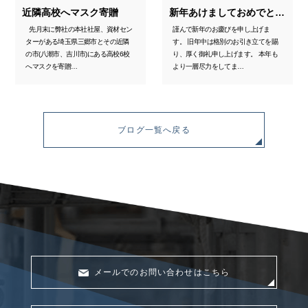
近隣高校へマスク寄贈
新年あけましておめでとうございます。
先月末に弊社の本社社屋、資材セン
謹んで新年のお慶びを申し上げま
ターがある埼玉県三郷市とその近隣
す。 旧年中は格別のお引き立てを賜
の市(八潮市、吉川市)にある高校6校
り、厚く御礼申し上げます。 本年も
へマスクを寄贈…
より一層尽力をしてま…
ブログ一覧へ戻る
メールでのお問い合わせはこちら