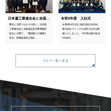
日本鳶工業連合会と全国仮設安全事業協同組合との包括連携に関する調印式
令和3年度 入社式
弊社と大変つながりの深い、日本鳶
令和3年4月1日に株式会社OGISHI、
工業連合会と全国仮設安全事業協同
株式会社クイックの合同入社式を開
組合との間で、「建設職人の健康と
催いたしました。 今年度は株式会社
安全、処遇改善及び地位…
OGISHI…
ブログ一覧へ戻る