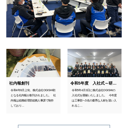
社内報創刊
令和5年度 入社式～研修風景
令和4年9月上旬、株式会社OGISHI初
令和5年4月3日に株式会社OGISHIの
となる社内報が創刊されました。 社
入社式を開催いたしました。 今年度
内報は総務経理部総務人事課で制作
は工事部へ5名の優秀な人材を迎い入
しており…
れるこ…