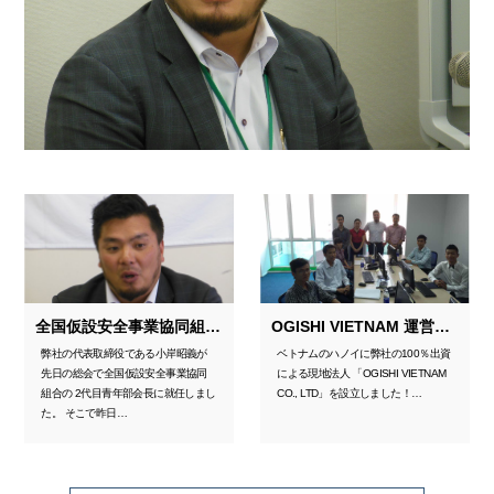
全国仮設安全事業協同組合 青年部会長 就任会見
OGISHI VIETNAM 運営開始
弊社の代表取締役である小岸昭義が
ベトナムのハノイに弊社の100％出資
先日の総会で全国仮設安全事業協同
による現地法人 「OGISHI VIETNAM
組合の 2代目青年部会長に就任しまし
CO., LTD」を設立しました！…
た。 そこで昨日…