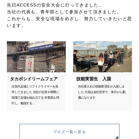
先日ACCESSの安全大会に行ってきました。
当社の代表も、青年部として参加させて頂きました。
これからも、安全な現場をめざし、努力していきたいと思
います。
タカボシドリームフェア
技能実習生 入国
次世代足場とリフトクライマーを見
当社受入れの技能実習生が入国しま
学してきました 当社の社長や実際に
した 今回は会社見学で、来月から配
現場で足場を組み立てる 作業員も同
属になります
行し、勉強する…
ブログ一覧へ戻る