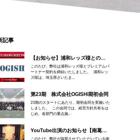
新記事
【お知らせ】浦和レッズ様とのプレミアムパートナー契約締結
このたび、弊社は浦和レッズ様とプレミアムパ
ートナー契約を締結いたしました。 浦和レッ
ズ様は、埼玉県さいたま...
第23期 株式会社OGISHI期初会同
23期のスタートにあたり、期初会同を実施いた
しました。 この会同では、経営方針共有をは
じめ、各部門の重点施...
YouTube出演のお知らせ【南葛SC】
このたび、弊社が協賛させていただいている南