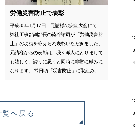
労働災害防止で表彰
平成30年1月17日、元請様の安全大会にて、
弊社工事部副部長の染谷祐司が「労働災害防
1
止」の功績を称えられ表彰いただきました。
元請様からの表彰は、我々職人にとりまして
も嬉しく、誇りに思うと同時に非常に励みに
なります。 常日頃「災害防止」に取組み、
「安全」に「安心」して作業できる現場環境
を創り出すことに注力してきましたが、今後
もおごることなく「安全・安心」の経営理念
1
の基、なお一層「労働災害防止」に…
一覧へ戻る