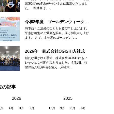
葛SCのYouTubeチャンネルに出演いたしまし
た。 本動画は、...
令和8年度 ゴールデンウィーク休業のお知らせ
時下益々ご清栄のこととお慶び申し上げます。
平素は格別のご愛顧を賜り、厚く御礼申し上げ
ます。 さて、本年度のゴールデンウ...
2026年 株式会社OGISHI入社式
新たな風が吹く季節、株式会社OGISHIにもフ
レッシュな仲間が加わりました。 4月1日、待
望の新入社員6名を迎え、入社式...
去の記事
2026
2025
6月
4月
3月
2月
12月
9月
8月
6月