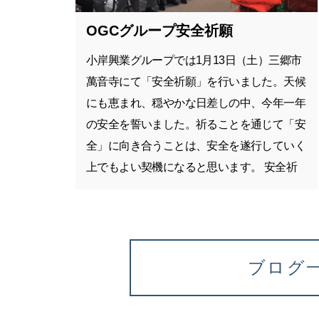
OGCグループ安全祈願
小岸興業グループでは1月13日（土）三郷市
萬音寺にて「安全祈願」を行いました。天候
にも恵まれ、穏やかな日差しの中、今年一年
の安全を誓いました。祈ることを通じて「安
全」に向き合うことは、安全を遂行していく
上でもよい契機になると思います。 安全祈
願の後は、恒例の「餅つき」「BBQ」です。
小岸興業グループでは、この一年間で社員数
も約30名増え、四月には9名の新卒新入社員
がグループに加わります。今年の…
ブログ