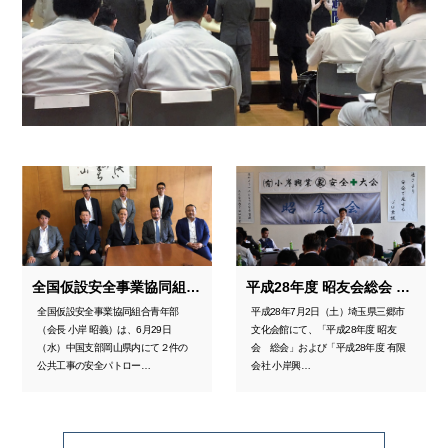
全国仮設安全事業協同組合（Access）青年部 岡山市市長対談
平成28年度 昭友会総会 有限会社 小岸興業安全大会
全国仮設安全事業協同組合青年部
平成28年7月2日（土）埼玉県三郷市
（会長 小岸 昭義）は、6月29日
文化会館にて、「平成28年度 昭友
（水）中国支部岡山県内にて２件の
会 総会」および「平成28年度 有限
公共工事の安全パトロー…
会社 小岸興…