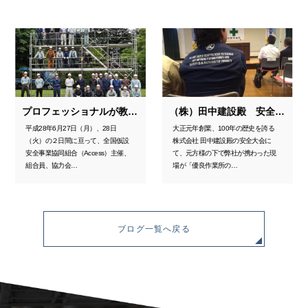
プロフェッショナルが教える「足場実習」
（株）田中建設殿 安全大会にて弊社職長が表彰されました
平成28年6月27日（月）、28日
大正元年創業、100年の歴史を誇る
（火）の２日間に亘って、全国仮設
株式会社 田中建設殿の安全大会に
安全事業協同組合（Access）主催、
て、元方様の下で弊社が携わった現
組合員、協力会…
場が「優良作業所の…
ブログ一覧へ戻る