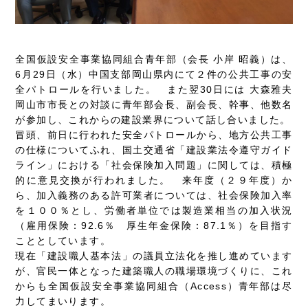
全国仮設安全事業協同組合青年部（会長 小岸 昭義）は、
6月29日（水）中国支部岡山県内にて２件の公共工事の安
全パトロールを行いました。 また翌30日には 大森雅夫
岡山市市長との対談に青年部会長、副会長、幹事、他数名
が参加し、これからの建設業界について話し合いました。
冒頭、前日に行われた安全パトロールから、地方公共工事
の仕様についてふれ、国土交通省「建設業法令遵守ガイド
ライン」における「社会保険加入問題」に関しては、積極
的に意見交換が行われました。 来年度（２９年度）か
ら、加入義務のある許可業者については、社会保険加入率
を１００％とし、労働者単位では製造業相当の加入状況
（雇用保険：92.6％ 厚生年金保険：87.1％）を目指す
こととしています。
現在「建設職人基本法」の議員立法化を推し進めています
が、官民一体となった建築職人の職場環境づくりに、これ
からも全国仮設安全事業協同組合（Access）青年部は尽
力してまいります。